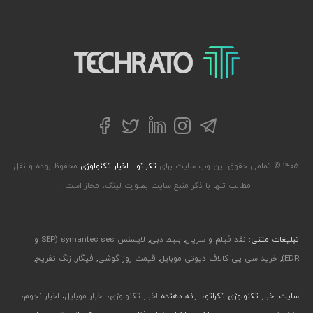
تکراتو – زندگی با تکنولوژی
تلگرام
توییتر
اینستاگرام
لینکداین
فیسبوک
۱۴۰۵ © تمامی حقوق این وب سایت برای
تکراتو - اخبار تکنولوژی
محفوظ بوده و نقل
مطالب تنها با ذکر منبع سایت بصورت لینک، مجاز است.
تبلیغات متنی:
نقد فیلم و سریال
,
بلیط دبی
,
لایسنس symantec ses (SEP و
EDR)
,
خرید سی پی کالاف دیوتی موبایل
,
قیمت روز گوشی
,
فیگار
,
زنگ تفریح
,
سایت اخبار تکنولوژی تکراتو، ارائه دهنده
اخبار تکنولوژی
،
اخبار موبایل
،
اخبار نجوم
،