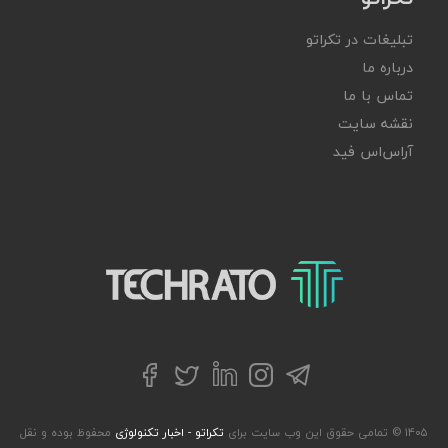
تبلیغات در تکراتو
درباره ما
تماس با ما
نقشه سایت
آر‌اس‌اس فید
تکراتو – زندگی با تکنولوژی
تلگرام
توییتر
اینستاگرام
لینکداین
فیسبوک
۱۴۰۵ © تمامی حقوق این وب سایت برای
تکراتو - اخبار تکنولوژی
محفوظ بوده و نقل