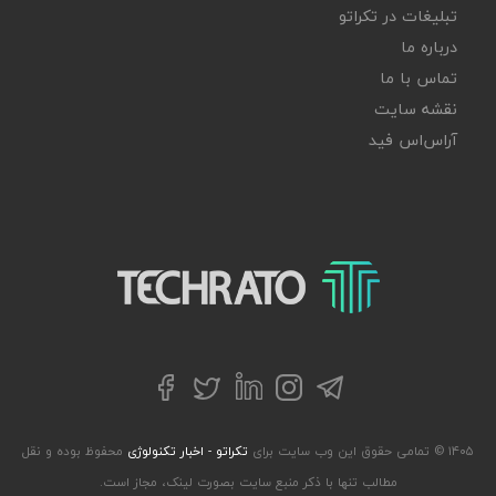
تبلیغات در تکراتو
درباره ما
تماس با ما
نقشه سایت
آر‌اس‌اس فید
تکراتو – زندگی با تکنولوژی
تلگرام
توییتر
اینستاگرام
لینکداین
فیسبوک
۱۴۰۵ © تمامی حقوق این وب سایت برای
تکراتو - اخبار تکنولوژی
محفوظ بوده و نقل
مطالب تنها با ذکر منبع سایت بصورت لینک، مجاز است.