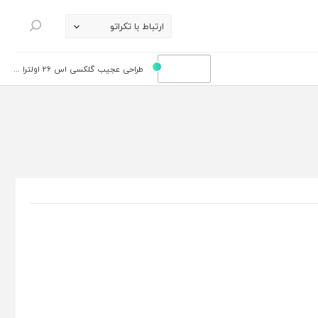
ارتباط با تکراتو
جستجو
طراحی عجیب گلکسی اس 26 اولترا ...