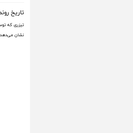
تاریخ رونمایی ویوو Y200e 5G رسم
تیزری که توس
نشان می‌دهد. مدل نارنجی affron Delight