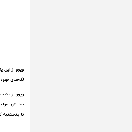
ویوو از این پ
لکه‌های قهوه و یا آبمیوه
ویوو از
مشخصات
نمایش امولد 120Hz خواهد بود. هرچند پیش از ا
تا پنجشنبه ک