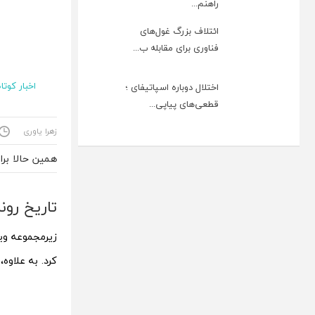
راهنم...
ائتلاف بزرگ غول‌های
فناوری برای مقابله ب...
اخبار کوتاه
اختلال دوباره اسپاتیفای ؛
قطعی‌های پیاپی...
زهرا یاوری
همین حالا بر
تاریخ رونمایی ویوو Y200e 5G ر
زیرمجموعه وی
کرد. به علاو