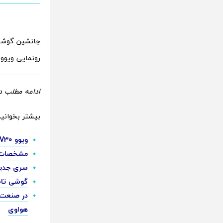
رونمایی ویوو Y200e 5G را 22 فوریه اعلام کرده اس
ادامه مطلب در
بیشتر بخوانید
ویوو V30 پرو گواهی NBTC تایلند را پیش از عرضه رسمی دریافت کرد
مشخصات ویوو V30 پرو با انتش
سری جدید ویوو X Fold3 و X Fold3 Pro د
گوشی تاشو ویوو ایکس فو
در صنعت 
هواوی