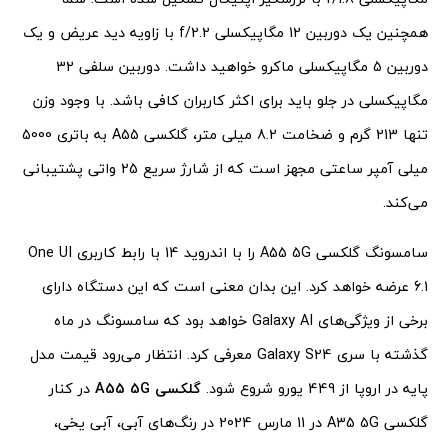
همچنین یک دوربین 12 مگاپیکسلی f/2.2 با زاویه دید عریض و یک
دوربین 5 مگاپیکسلی ماکرو خواهید داشت. دوربین سلفی 32
مگاپیکسلی در جلو باید برای اکثر کاربران کافی باشد. با وجود وزن
تنها 213 گرم و ضخامت 8.2 میلی متر، گلکسی A55 به باتری 5000
میلی آمپر ساعتی مجهز است که از شارژ سریع 25 واتی پشتیبانی
می‌کند.
سامسونگ گلکسی A55 5G را با اندروید 14 با رابط کاربری One UI
6.1 عرضه خواهد کرد. این بدان معنی است که این دستگاه دارای
برخی از ویژگی‌های Galaxy AI خواهد بود که سامسونگ در ماه
گذشته با سری Galaxy S24 معرفی کرد. انتظار می‌رود قیمت مدل
پایه در اروپا از 449 یورو شروع شود.
گلکسی A55 5G
در کنار
گلکسی A35 5G در 11 مارس 2024 در رنگ‌های آبی، آبی یخی،