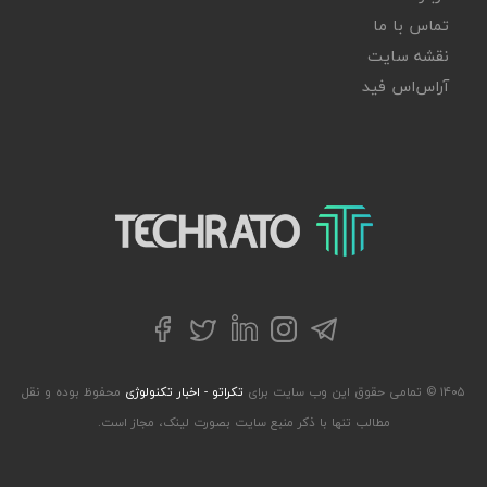
تماس با ما
نقشه سایت
آر‌اس‌اس فید
تکراتو – زندگی با تکنولوژی
تلگرام
توییتر
اینستاگرام
لینکداین
فیسبوک
۱۴۰۵ © تمامی حقوق این وب سایت برای
تکراتو - اخبار تکنولوژی
محفوظ بوده و نقل
مطالب تنها با ذکر منبع سایت بصورت لینک، مجاز است.