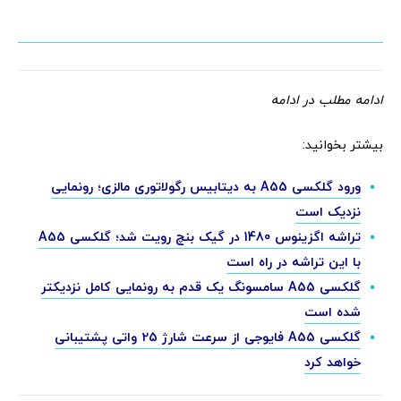
ادامه مطلب در ادامه
بیشتر بخوانید:
ورود گلکسی A55 به دیتابیس رگولاتوری مالزی؛ رونمایی
نزدیک است
تراشه اگزینوس 1480 در گیک بنچ رویت شد؛ گلکسی A55
با این تراشه در راه است
گلکسی A55 سامسونگ یک قدم به رونمایی کامل نزدیکتر
شده است
گلکسی A55 فایوجی از سرعت شارژ 25 واتی پشتیبانی
خواهد کرد