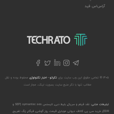
آر‌اس‌اس فید
تکراتو – زندگی با تکنولوژی
تلگرام
توییتر
اینستاگرام
لینکداین
فیسبوک
۱۴۰۵ © تمامی حقوق این وب سایت برای
تکراتو - اخبار تکنولوژی
محفوظ بوده و نقل
مطالب تنها با ذکر منبع سایت بصورت لینک، مجاز است.
تبلیغات متنی:
نقد فیلم و سریال
,
بلیط دبی
,
لایسنس symantec ses (SEP و
EDR)
,
خرید سی پی کالاف دیوتی موبایل
,
قیمت روز گوشی
,
فیگار
,
زنگ تفریح
,