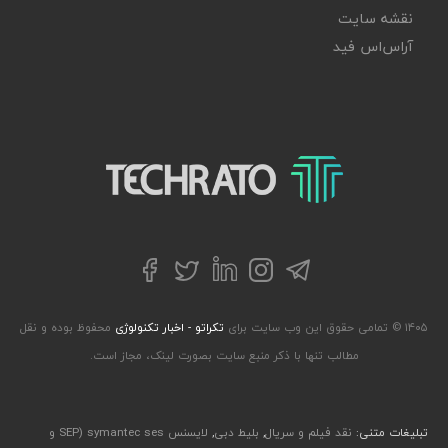
نقشه سایت
آر‌اس‌اس فید
تکراتو – زندگی با تکنولوژی
تلگرام
توییتر
اینستاگرام
لینکداین
فیسبوک
۱۴۰۵ © تمامی حقوق این وب سایت برای
تکراتو - اخبار تکنولوژی
محفوظ بوده و نقل
مطالب تنها با ذکر منبع سایت بصورت لینک، مجاز است.
تبلیغات متنی:
نقد فیلم و سریال
,
بلیط دبی
,
لایسنس symantec ses (SEP و