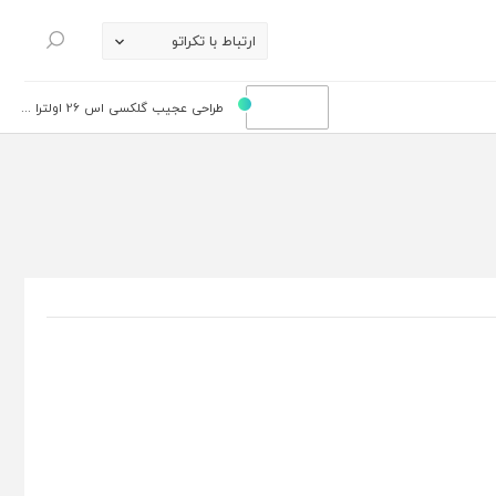
ارتباط با تکراتو
جستجو
طراحی عجیب گلکسی اس 26 اولترا ...