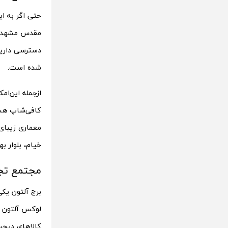
حتی اگر به ای
دسترسی دارید
شده است.
از‌جمله این‌ا
معماری زیبای
خیام، بلوار به
مجتمع تج
برج آلتون یک
لوکس آلتون ی
کالا‌های دیج