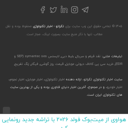
تلگرام
توییتر
اینستاگرام
لینکداین
فیسبوک
۱۴۰۵ © تمامی حقوق این وب سایت برای
تکراتو - اخبار تکنولوژی
محفوظ بوده و نقل
مطالب تنها با ذکر منبع سایت بصورت لینک، مجاز است.
تبلیغات متنی:
نقد فیلم و سریال
,
بلیط دبی
,
لایسنس symantec ses (SEP و
EDR)
,
خرید سی پی کالاف دیوتی موبایل
,
قیمت روز گوشی
,
فیگار
,
زنگ تفریح
,
سایت اخبار تکنولوژی تکراتو، ارائه دهنده
اخبار تکنولوژی
،
اخبار موبایل
،
اخبار نجوم
،
اخبار خودرو
، و در مجموع، آخرین اخبار دنیای فناوری بوده و یکی از بهترین سایت
های تکنولوژی ایران است.
طراحی رابط کاربری و تجربی توسط جواد صابری، گروه افرو - اجرا با طراحی وب پارسا
هواوی از میت‌بوک فولد 2026 با تراشه جدید رونمایی
کرد