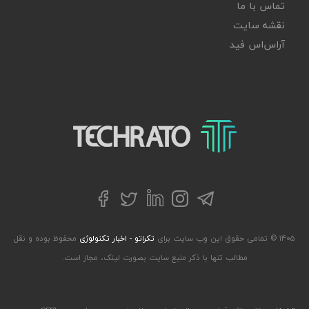
تماس با ما
نقشه سایت
آر‌اس‌اس فید
تکراتو – زندگی با تکنولوژی
تلگرام
توییتر
اینستاگرام
لینکداین
فیسبوک
۱۴۰۵ © تمامی حقوق این وب سایت برای
تکراتو - اخبار تکنولوژی
محفوظ بوده و نقل
مطالب تنها با ذکر منبع سایت بصورت لینک، مجاز است.