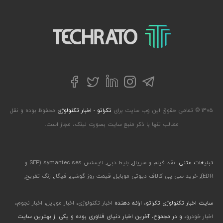
تکراتو – زندگی با تکنولوژی
تلگرام
توییتر
اینستاگرام
لینکداین
فیسبوک
۱۴۰۵ © تمامی حقوق این وب سایت برای
تکراتو - اخبار تکنولوژی
محفوظ بوده و نقل
مطالب تنها با ذکر منبع سایت بصورت لینک، مجاز است.
تبلیغات متنی:
نقد فیلم و سریال
,
بلیط دبی
,
لایسنس symantec ses (SEP و
EDR)
,
خرید سی پی کالاف دیوتی موبایل
,
قیمت روز گوشی
,
فیگار
,
زنگ تفریح
,
سایت اخبار تکنولوژی تکراتو، ارائه دهنده
اخبار تکنولوژی
،
اخبار موبایل
،
اخبار نجوم
،
اخبار خودرو
، و در مجموع، آخرین اخبار دنیای فناوری بوده و یکی از بهترین سایت