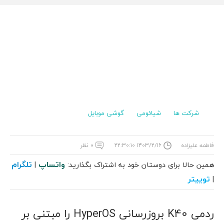
شرکت ها
شیائومی
گوشی موبایل
فاطمه علیزاده
۱۴۰۳/۲/۱۶ ۲۲:۳۰:۱۰
۰ نظر
واتساپ
تلگرام
همین حالا برای دوستان خود به اشتراک بگذارید:
|
توییتر
|
ردمی K40 بروزرسانی HyperOS را مبتنی بر