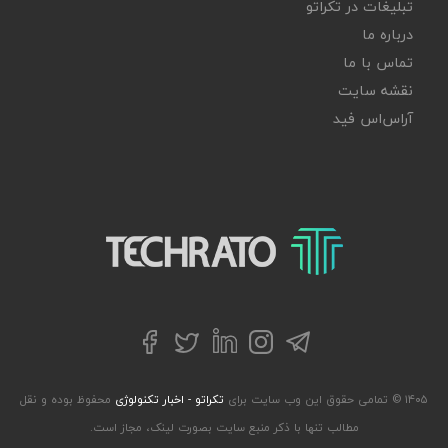
تبلیغات در تکراتو
درباره ما
تماس با ما
نقشه سایت
آر‌اس‌اس فید
تکراتو – زندگی با تکنولوژی
تلگرام
توییتر
اینستاگرام
لینکداین
فیسبوک
۱۴۰۵ © تمامی حقوق این وب سایت برای
تکراتو - اخبار تکنولوژی
محفوظ بوده و نقل
مطالب تنها با ذکر منبع سایت بصورت لینک، مجاز است.