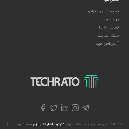
تبلیغات در تکراتو
درباره ما
تماس با ما
نقشه سایت
آر‌اس‌اس فید
تکراتو – زندگی با تکنولوژی
تلگرام
توییتر
اینستاگرام
لینکداین
فیسبوک
۱۴۰۵ © تمامی حقوق این وب سایت برای
تکراتو - اخبار تکنولوژی
محفوظ بوده و نقل