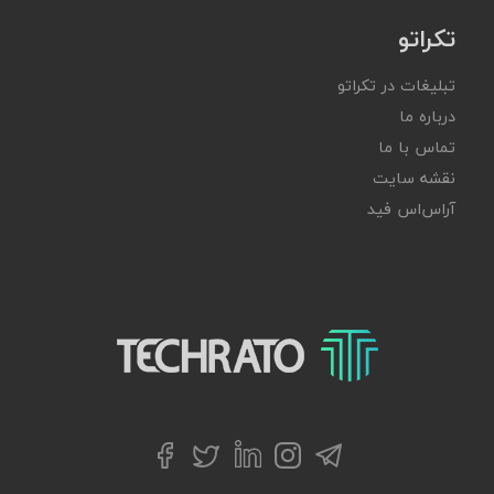
تکراتو
تبلیغات در تکراتو
درباره ما
تماس با ما
نقشه سایت
آر‌اس‌اس فید
تکراتو – زندگی با تکنولوژی
تلگرام
توییتر
اینستاگرام
لینکداین
فیسبوک