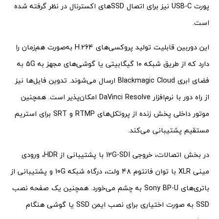
پورت USB-C نیز برای اتصال SSDهای اکسترنال در نظر گرفته شده
است.
این دوربین قابلیت تولید پروکسی‌های H.264 به‌صورت هم‌زمان را
دارد که از طریق شبکه ۱۰ گیگابیتی یا گوشی‌های مجهز به 5G به
فضای ابری Blackmagic Cloud ارسال می‌شوند. تدوین فایل‌ها نیز
از راه دور با نرم‌افزار DaVinci Resolve امکان‌پذیر است. همچنین
موتور داخلی پخش زنده از پروتکل‌های RTMP و SRT برای استریم
مستقیم پشتیبانی می‌کند.
در بخش اتصالات، خروجی 12G-SDI با پشتیبانی از HDR، ورودی
مینی XLR با توان فانتوم ۴۸ ولت، درگاه شبکه 10G و پشتیبانی از
باتری‌های Sony BP-U به چشم می‌خورد. همچنین یک صفحه نصب
SSD به صورت اختیاری برای نصب ایمن SSD یا گوشی هنگام