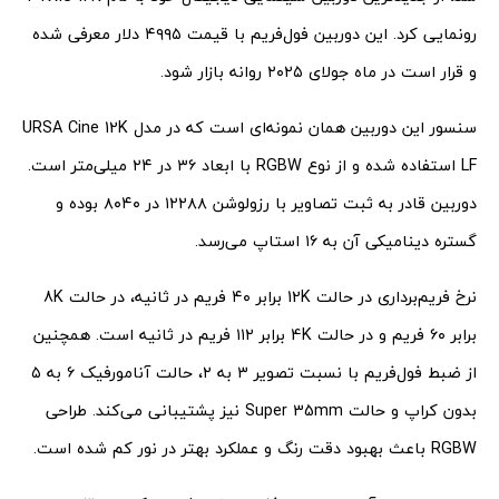
رونمایی کرد. این دوربین فول‌فریم با قیمت ۴۹۹۵ دلار معرفی شده
و قرار است در ماه جولای ۲۰۲۵ روانه بازار شود.
سنسور این دوربین همان نمونه‌ای است که در مدل URSA Cine 12K
LF استفاده شده و از نوع RGBW با ابعاد ۳۶ در ۲۴ میلی‌متر است.
دوربین قادر به ثبت تصاویر با رزولوشن ۱۲۲۸۸ در ۸۰۴۰ بوده و
گستره دینامیکی آن به ۱۶ استاپ می‌رسد.
نرخ فریم‌برداری در حالت 12K برابر ۴۰ فریم در ثانیه، در حالت 8K
برابر ۶۰ فریم و در حالت 4K برابر ۱۱۲ فریم در ثانیه است. همچنین
از ضبط فول‌فریم با نسبت تصویر ۳ به ۲، حالت آنامورفیک ۶ به ۵
بدون کراپ و حالت Super 35mm نیز پشتیبانی می‌کند. طراحی
RGBW باعث بهبود دقت رنگ و عملکرد بهتر در نور کم شده است.