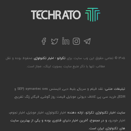
تکراتو – زندگی با تکنولوژی
تلگرام
توییتر
اینستاگرام
لینکداین
فیسبوک
۱۴۰۵ © تمامی حقوق این وب سایت برای
تکراتو - اخبار تکنولوژی
محفوظ بوده و نقل
مطالب تنها با ذکر منبع سایت بصورت لینک، مجاز است.
تبلیغات متنی:
نقد فیلم و سریال
,
بلیط دبی
,
لایسنس symantec ses (SEP و
EDR)
,
خرید سی پی کالاف دیوتی موبایل
,
قیمت روز گوشی
,
فیگار
,
زنگ تفریح
,
سایت اخبار تکنولوژی تکراتو، ارائه دهنده
اخبار تکنولوژی
،
اخبار موبایل
،
اخبار نجوم
،
اخبار خودرو
، و در مجموع، آخرین اخبار دنیای فناوری بوده و یکی از بهترین سایت
های تکنولوژی ایران است.