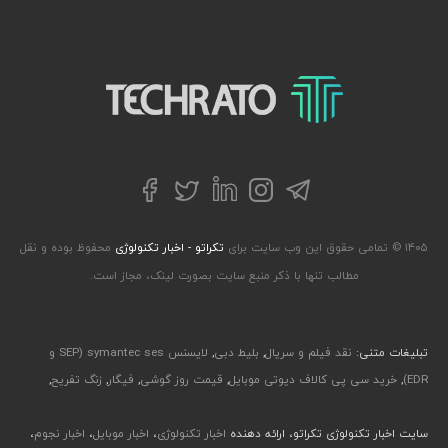
تکراتو – زندگی با تکنولوژی
تلگرام
توییتر
اینستاگرام
لینکداین
فیسبوک
۱۴۰۵ © تمامی حقوق این وب سایت برای
تکراتو - اخبار تکنولوژی
محفوظ بوده و نقل
مطالب تنها با ذکر منبع سایت بصورت لینک، مجاز است.
تبلیغات متنی:
نقد فیلم و سریال
,
بلیط دبی
,
لایسنس symantec ses (SEP و
EDR)
,
خرید سی پی کالاف دیوتی موبایل
,
قیمت روز گوشی
,
فیگار
,
زنگ تفریح
,
سایت اخبار تکنولوژی تکراتو، ارائه دهنده
اخبار تکنولوژی
،
اخبار موبایل
،
اخبار نجوم
،