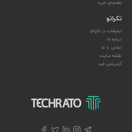
راهنمای خرید
تکراتو
تبلیغات در تکراتو
درباره ما
تماس با ما
نقشه سایت
آر‌اس‌اس فید
تکراتو – زندگی با تکنولوژی
تلگرام
توییتر
اینستاگرام
لینکداین
فیسبوک