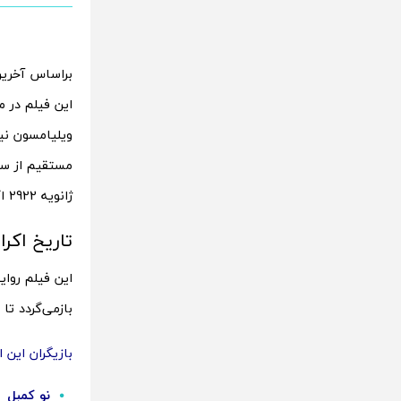
‍‌براساس آخر
این فیلم در م
ویلیامسون نیز
ژانویه 2922 اکران شد و تاکنون 138 میلیون دلار به فروش رفته است.
تاریخ اکران فیلم جیغ 
این فیلم روا
بازمی‌گردد تا
بازیگران این اث
نو کمبل