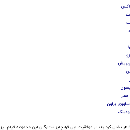
اکس
کت
ت
ا
زو
ولریش
تن
یسون
عمار
اووی براون
ودینگ
طر نشان کرد بعد از موفقیت این فرانچایز ستارگان این مجموعه فیلم نیز