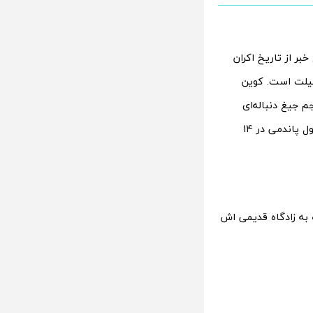
ر از تاریخ اکران
 جیلت است. کوین
م جیغ دنباله‌ای
مستقیم از سری چهارم آن بوده که در سال 2011 ساخته شده است. سری پنجم آن در طول پاندمی در 14
به زادگاه قدیمی اش