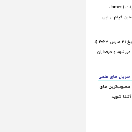
اُلپین (Matt Bettinelli-Olpin) و تایلر جیلت (Tyler Gillett) برای کارگردانی و جیمز وندربیلت (James
فت که ششمین فیلم از این
نشریه ددلاین تایید کرد ساخت جیغ 6 را تایید کرد و خاطر نشان کرد که این فیلم در تاریخ 31 مارس 2023 (11
یغ 6 از ماه ژوئن امسال آغاز می‌شود و طرفداران
 سریال های علمی
و محبوب‌ترین های
آشنا شوید.