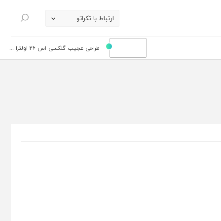
ارتباط با تکراتو
جستجو
طراحی عجیب گلکسی اس 26 اولترا ...