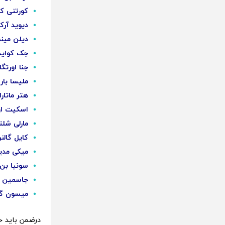
کورتنی ک
دیوید آر
دیلن مین
جک کواید
جنا اورتگا
ملیسا بارر
هتر ماتارا
اسکیت ا
مارلی شل
کایل گالنر
میکی مد
سونیا بن 
جاسمین س
میسون گ
درضمن باید خا