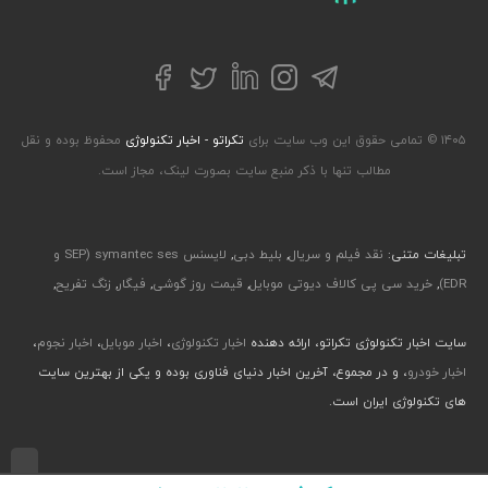
تلگرام
توییتر
اینستاگرام
لینکداین
فیسبوک
۱۴۰۵ © تمامی حقوق این وب سایت برای
تکراتو - اخبار تکنولوژی
محفوظ بوده و نقل
مطالب تنها با ذکر منبع سایت بصورت لینک، مجاز است.
تبلیغات متنی:
نقد فیلم و سریال
,
بلیط دبی
,
لایسنس symantec ses (SEP و
EDR)
,
خرید سی پی کالاف دیوتی موبایل
,
قیمت روز گوشی
,
فیگار
,
زنگ تفریح
,
سایت اخبار تکنولوژی تکراتو، ارائه دهنده
اخبار تکنولوژی
،
اخبار موبایل
،
اخبار نجوم
،
اخبار خودرو
، و در مجموع، آخرین اخبار دنیای فناوری بوده و یکی از بهترین سایت
های تکنولوژی ایران است.
طراحی رابط کاربری و تجربی توسط جواد صابری، گروه افرو - اجرا با طراحی وب پارسا