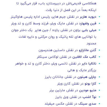
همکلاسی قدیمی‌اش در دبیرستان، باب، قرار می‌گیرد تا
اینکه بعداً در این فصل از دنیا رفت.
دیوید هاربر
در نقش جیم هاپر، رئیس اداره پلیس هاوکینز.
فین ولفهارد
در نقش مایک ویلر، فرزند وسط کارن و تد ویلر
میلی بابی
براون در نقش یازده / جین هاپر یک دختر جوان
با توانایی های تله پاتیک و روان حرکتی و دایره لغات
محدود.
گتن ماتارازو
در نقش داستین هندرسون
کالب مک لافلین
در نقش لوکاس سینکلر
ناتالیا دایر
در نقش نانسی ویلر، دختر کارن و تد و خواهر
بزرگتر مایک و هالی
چارلی هیتون
در نقش جاناتان بایرز
کارا بونو
در نقش کارن ویلر
متیو مودین
در نقش مارتین برنر
نوآ اشنپ
در نقش ویل بایرز
سدی سینک
در نقش مکس میفیلد