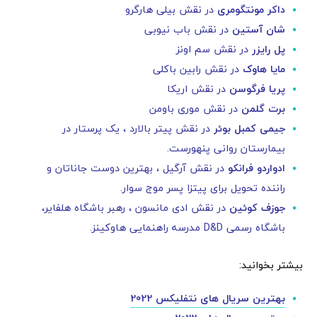
داکر مونتگومری
در نقش بیلی هارگرو
شان آستین
در نقش باب نیوبی
پل رایزر
در نقش سم اونز
مایا هاوک
در نقش رابین باکلی
پریا فرگوسن
در نقش اریکا
برت گلمن
در نقش موری باومن
جیمی کمبل بوئر
در نقش پیتر بالارد ، یک پرستار در
بیمارستان روانی پنهورست.
ادواردو فرانکو
در نقش آرگیل ، بهترین دوست جاناتان و
راننده تحویل برای پیتزا پسر موج سوار.
جوزف کوئین
در نقش ادی مانسون ، رهبر باشگاه هلفایر،
باشگاه رسمی D&D مدرسه راهنمایی هاوکینز.
بیشتر بخوانید:
بهترین سریال های نتفلیکس 2022