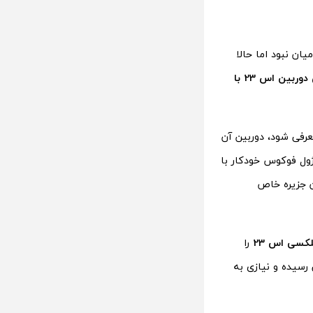
ی درباره تنظیمات دوربین گلکسی اس 23 اولترا در میان نبود اما حالا
شباهت 100 درصدی دوربین اس 23 با
بدان معنا است که وقتی اس 23 سامسونگ معرفی شود، دوربین آن
 با 4 دوربین پشتی و یک ماژول فوکوس خودکار با
ون جزیره خاص
کسی اس 23
را
رسیده و نیازی به