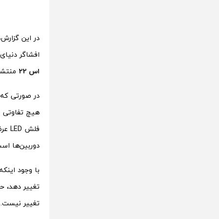
افشاگر دنیای فناوری، UniverseIce در تو
اس 22
منتشر 
فلش 
دوربین‌ها اس
با وجود اینک
تغییر دهد، ح
تغییر نیست.