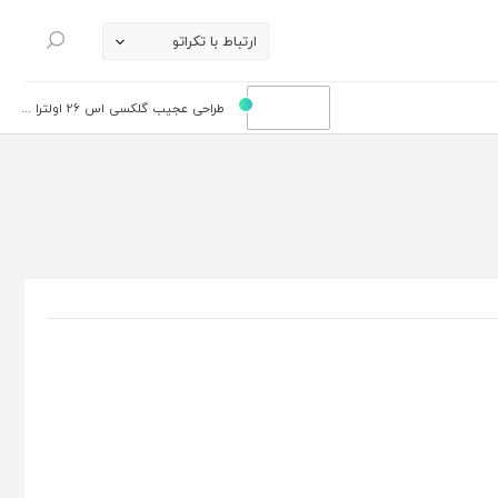
ارتباط با تکراتو
جستجو
طراحی عجیب گلکسی اس 26 اولترا ...