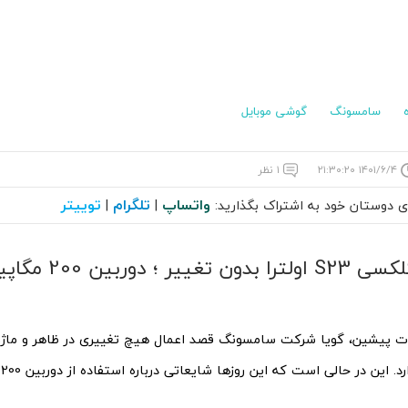
سامسونگ
گوشی موبایل
۱۴۰۱/۶/۴ ۲۱:۳۰:۲۰
۱ نظر
واتساپ
تلگرام
توییتر
ای دوستان خود به اشتراک بگذارید:
|
|
دوربین گلکسی S23 اول
ت پیشین، گویا شرکت سامسونگ قصد اعمال هیچ تغییری در ظاهر و ماژ
ن