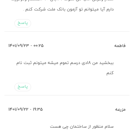
دارم آیا میتوانم تو آزمون بانک ملت شرکت کنم .
پاسخ
فاطمه
00:25 - 1401/09/23
ببخشید من 18دی درسم تموم میشه میتونم ثبت نام
کنم
پاسخ
مزرعه
19:35 - 1401/09/22
سلام منظور از ساختمان چی هست