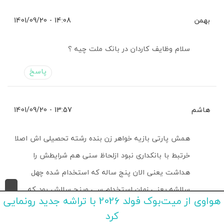
بهمن
14:08 - 1401/09/20
سلام وظایف کاردان در بانک ملت چیه ؟
پاسخ
هاشم
13:57 - 1401/09/20
همش پارتی بازیه خواهر زن بنده رشته تحصیلی اش اصلا
خرتبط با بانکداری نبود ازلحاظ سنی هم شرایطش را
هداشت یعنی الان پنج ساله که استخدام شده چهل
سالشه یعنی زمان استخدام سی وپنج سالش بود که
هواوی از میت‌بوک فولد 2026 با تراشه جدید رونمایی
توسط معرفش به به ریاست اونجا معرفی شد وبعد از
کرد
استخدامش شد دوس دختر ریس اونجا با توجه به اینکه