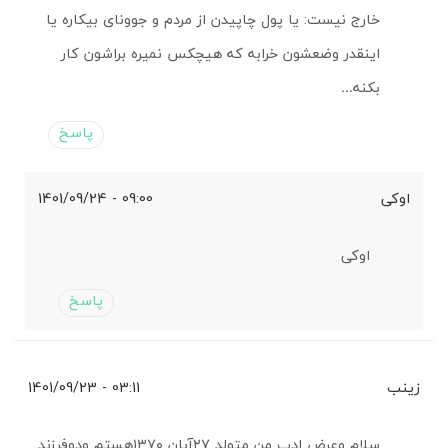
خارج نیست: یا پول چاپیدن از مردم و جوونای بیکاره یا
اینقدر وضعشون خرابه که هیچکس نمیره براشون کار
بکنه…
پاسخ
اوکی
09:00 - 1401/09/24
اوکی
پاسخ
زینب
03:11 - 1401/09/23
سلام وعرض ادب من متولد ۲۷آبان ۱۳۷۰هستم ودوفرزند