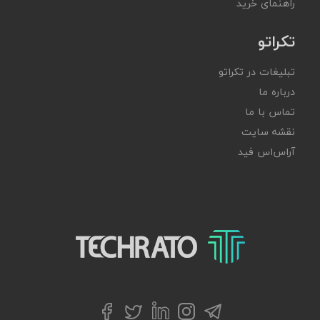
راهنمای خرید
تکراتو
تبلیغات در تکراتو
درباره ما
تماس با ما
نقشه سایت
آر‌اس‌اس فید
تکراتو – زندگی با تکنولوژی
تلگرام
توییتر
اینستاگرام
لینکداین
فیسبوک