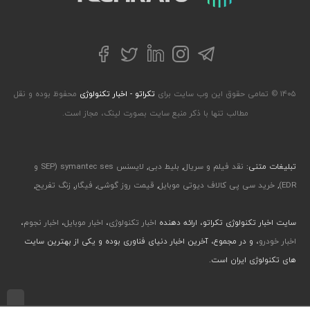
تلگرام
توییتر
اینستاگرام
لینکداین
فیسبوک
۱۴۰۵ © تمامی حقوق این وب سایت برای
تکراتو - اخبار تکنولوژی
محفوظ بوده و نقل
مطالب تنها با ذکر منبع سایت بصورت لینک، مجاز است.
تبلیغات متنی:
نقد فیلم و سریال
,
بلیط دبی
,
لایسنس symantec ses (SEP و
EDR)
,
خرید سی پی کالاف دیوتی موبایل
,
قیمت روز گوشی
,
فیگار
,
زنگ تفریح
,
سایت اخبار تکنولوژی تکراتو، ارائه دهنده
اخبار تکنولوژی
،
اخبار موبایل
،
اخبار نجوم
،
اخبار خودرو
، و در مجموع، آخرین اخبار دنیای فناوری بوده و یکی از بهترین سایت
های تکنولوژی ایران است.