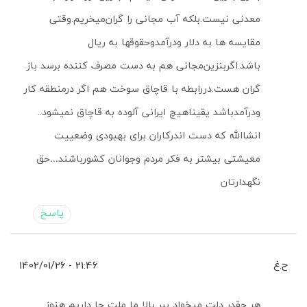
معدنی نیست.بلکه آب مجانی را گران‌میخریم.وقتی
مقایسه ها به دلار ودرآمدوحقوقها به ریال
باشد.اگربنزین‌مجانی هم به دست مصرف کننده برسد باز
گران هست.دررابطه با قاچاق سوخت هم اگر درمنطقه کار
ودرآمدباشد یقیناهیچ ایرانی آلوده به قاچاق نمیشود..
انشاالله که دست اندرکاران برای بهبودی وضعییت
معیشتی بیشتر به فکر مردم وجوانان کشورباشند…حق
نگهدارتان
پاسخ
ح.غ
21:46 - 1402/01/26
هر چقدر دلت میخواد ببر بالا ما ملت جا داریم هنوز.