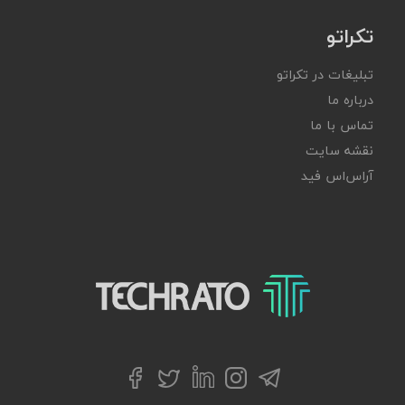
تکراتو
تبلیغات در تکراتو
درباره ما
تماس با ما
نقشه سایت
آر‌اس‌اس فید
تکراتو – زندگی با تکنولوژی
تلگرام
توییتر
اینستاگرام
لینکداین
فیسبوک