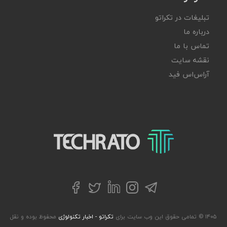
تبلیغات در تکراتو
درباره ما
تماس با ما
نقشه سایت
آر‌اس‌اس فید
تکراتو – زندگی با تکنولوژی
تلگرام
توییتر
اینستاگرام
لینکداین
فیسبوک
۱۴۰۵ © تمامی حقوق این وب سایت برای
تکراتو - اخبار تکنولوژی
محفوظ بوده و نقل