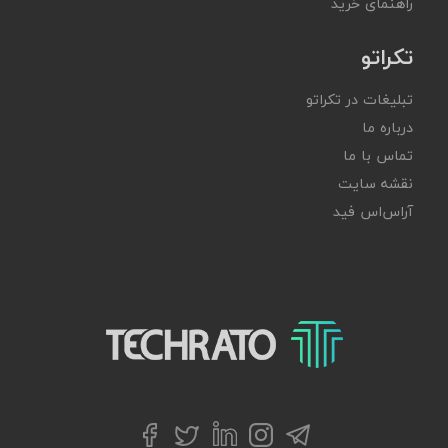
راهنمای خرید
تکراتو
تبلیغات در تکراتو
درباره ما
تماس با ما
نقشه سایت
آر‌اس‌اس فید
تکراتو – زندگی با تکنولوژی
تلگرام
توییتر
اینستاگرام
لینکداین
فیسبوک