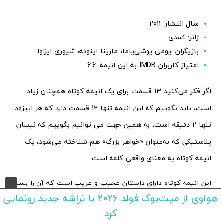
سال انتشار: 2011
ژانر: کمدی
بازیگران: یومی یوشی‌یاما، مارینا اینوئه، شیوری ایزاوا
امتیاز کاربران IMDB به این انیمه: 6.6
اگر فکر می‌کنید 13 قسمت برای یک انیمه کوتاه همچنان زیاد
است، باید بگوییم که این انیمه تنها 12 قسمت دارد که هر اپیزود
تنها 2 دقیقه است، به همین جهت می توانیم بگوییم که نیسان
پلاستیکی که به‌عنوان «خواهر بزرگ» هم شناخته می‌شود، یک
انیمه کوتاه به معنای واقعی کلمه است.
این انیمه کوتاه دارای داستان عجیب و غریب است که آن را بسیار
هواوی از میت‌بوک فولد 2026 با تراشه جدید رونمایی
جذاب می‌کند به همین جهت برخی از طرفداران انیمه های ابزورد و
کرد
مبهم این انیمه را بخاطر داستان جذاب و مهیج و عجیبش بهترین