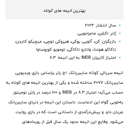
بهترین انیمه های کوتاه
سال انتشار: 2022
ژانر: اکشن، ماجراجویی
بازیگران: کن، آئویی یوکی، هیروکی توچی، میچیکو کایدن،
تاکاکو هوندا، واتارو تاکاگی، تومویو کوروساوا
امتیاز کاربران IMDB به این انیمه: 8.3
انیمه سریالی کوتاه سایبرپانک: اج رانر براساس بازی ویدیویی
سایبرپانک 2077 ساخته شده و یکی از بهترین انیمه های کوتاه به
حساب می‌آید؛ امتیاز 8.3 در IMDB و 100 درصد در راتن تومیتوز
به‌خوبی گواه این ادعاست. داستان این انیمه در دنیای سایبرپانک
جریان دارد و پیش‌درآمدی از داستانی است که در بازی روایت
می‌شود. وقایع این انیمه حدود یک سال قبل از رویدادهای