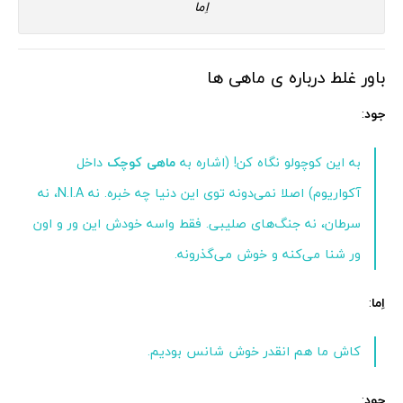
اِما
باور غلط درباره ی ماهی ها
جود
:
به این کوچولو نگاه کن! (اشاره به
ماهی کوچک
داخل
آکواریوم) اصلا نمی‌دونه توی این دنیا چه خبره. نه N.I.A، نه
سرطان، نه جنگ‌های صلیبی. فقط واسه خودش این ور و اون
ور شنا می‌کنه و خوش می‌گذرونه.
اِما
:
کاش ما هم انقدر خوش شانس بودیم.
جود
: