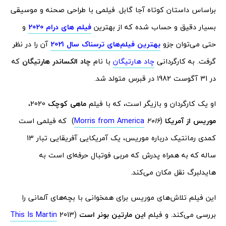
براساس داستان کوتاه آجا گابل. فیلمی با طراحی صحنه و موسیقی
بسیار دقیق و حساب شده که از بهترین
فیلم های درام
2020
و
حتی می‌توان جزو
بهترین فیلم‌های ترسناک سال 2021
آن را در نظر
گرفت. به کارگردانی
چاد هارتیگان
با نام
چاد الکساندر
هارتیگان
که
در 31 آگوست 1982 در قبرس متولد شد.
او یک کارگردان و بازیگر است، که با فیلم
ماهی کوچک
2020،
موریس از آمریکا
(
2016
Morris from America
) که فیلمی است
کمدی رمانتیک درباره موریس، یک آمریکایی آفریقایی تبار 13
ساله که به همراه پدرش که مربی فوتبال حرفه‌ای است به
هایدلبرگ نقل مکان می‌کند.
این فیلم تلاش‌های موریس برای همخوانی با بچه‌های آلمانی را
بررسی می‌کند. و فیلم
این مارتین بونر است
(2013
This Is Martin