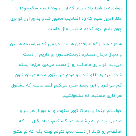
روشونه تا فقط یادم بیاد که اون
بلوئه
(اسم سگ
جود
) یا
مثلا امروز صبح که راه افتادیم، مجبور شدم بذارم اول تو بری
چون یادم نبود کدوم ماشین مال ماست.
هرج و مرجی که اطرافمون هست، مردمی که سراسیمه هستن
و دنبال درمان هستن، دوست‌هامون رو داریم از دست
می‌دیم. تو داری مامانت رو از دست می‌دی، مرزها بسته
شدن، پروازها لغو شدن و مردم دارن توی محله ی خودشون
گم می‌شن. و این وسط حس می‌کنم فقط ماییم که مشغول
هر کاری هستیم که مشغولشیم.
خواستم اینجا بیایم تا توی سکوت و به دور از هر سر و
صدایی بتونم به چشم هات نگاه کنم، مبادا قبل ازینکه
حافظه‌م رو کاملا از دست بدم، نتونم بهت بگم که تو عشق