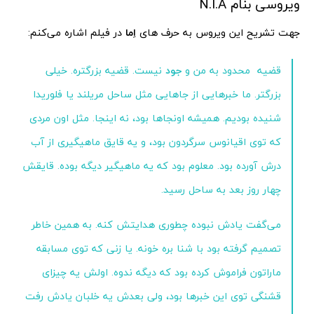
ویروسی بنام N.I.A
جهت تشریح این ویروس به حرف های
اِما
در فیلم اشاره می‌کنم:
قضیه محدود به من و
جود
نیست. قضیه بزرگتره. خیلی
بزرگتر. ما خبرهایی از جاهایی مثل ساحل مریلند یا فلوریدا
شنیده بودیم. همیشه اونجاها بود، نه اینجا. مثل اون مردی
که توی اقیانوس سرگردون بود، و یه قایق ماهیگیری از آب
درش آورده بود. معلوم بود که یه ماهیگیر دیگه بوده. قایقش
چهار روز بعد به ساحل رسید.
می‌گفت یادش نبوده چطوری هدایتش کنه. به همین خاطر
تصمیم گرفته بود با شنا بره خونه. یا زنی که توی مسابقه
ماراتون فراموش کرده بود که دیگه ندوه. اولش یه چیزای
قشنگی توی این خبرها بود، ولی بعدش یه خلبان یادش رفت