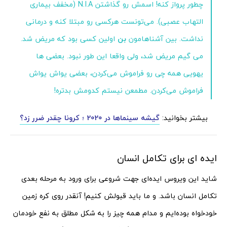
چطور پرواز کنه! اسمش رو گذاشتن N.I.A (مخفف بیماری
التهاب عصبی). می‌تونست هرکسی رو مبتلا کنه و درمانی
نداشت. بین آشناهامون
بن
اولین کسی بود که مریض شد.
می گیم مریض شد، ولی واقعا این طور نبود. بعضی ها
یهویی همه چی رو فراموش می‌کردن، بعضی یواش یواش
فراموش می‌کردن. مطمعن نیستم کدومش بدتره!
بیشتر بخوانید:
گیشه سینماها در 2020 ؛ کرونا چقدر ضرر زد؟
ایده ای برای تکامل انسان
شاید این ویروس ایده‌ای جهت شروعی برای ورود به مرحله بعدی
تکامل انسان باشد. و ما باید قبولش کنیم! آنقدر روی کره زمین
خودخواه بوده‌ایم و مدام همه چیز را به شکل مطلق به نفع خودمان