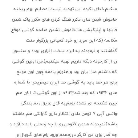
میکنم.خدای نکرده این تهدید نیست.اعصابم بهم ریخته
خاموش شدن های مکرر هنگ کردن های مکرر پاک شدن
فایلها و اپلیکیشن ها خاموش نشدن صفحه گوشی موقع
مکالمه (که این مورد رو خود کمپانی بزرگوار منت
گذاشتند و فرمودند یه ایراد سخت افزاری بوده و سنسور
رو از کارخونه دیگه داریم تهیه میکنیم).من اولین گوشی
که داشتم صا ایران بود و هنوزم یادمه چون اون موقع
برای هر خط باید یه گوشی صا ایران میخریدی با شماره
های ۰۹۱۳۲ که بعد شد۰۹۱۲۳ از اون گوشی تا الان هم
چین شکنجه ای نشده بودم.به قول عزیزان نمایندگی
واتس آپی 7 تومن دادی انتظار داری گارانتی هم داشته
باشه؟نمیدونه همون ۷تومن رو با چه زحمتی باید درآورد و
چه قدر برای من کارگر دوره.عدم ورود رام های گلوبال و