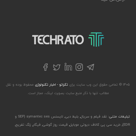
تکراتو – زندگی با تکنولوژی
تلگرام
توییتر
اینستاگرام
لینکداین
فیسبوک
۱۴۰۵ © تمامی حقوق این وب سایت برای
تکراتو - اخبار تکنولوژی
محفوظ بوده و نقل
مطالب تنها با ذکر منبع سایت بصورت لینک، مجاز است.
تبلیغات متنی:
نقد فیلم و سریال
,
بلیط دبی
,
لایسنس symantec ses (SEP و
EDR)
,
خرید سی پی کالاف دیوتی موبایل
,
قیمت روز گوشی
,
فیگار
,
زنگ تفریح
,