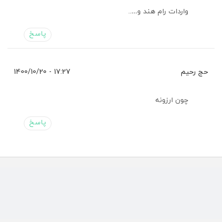
واردات رام هند و…..
پاسخ
حج رحیم
17:27 - 1400/10/20
چون ارزونه
پاسخ