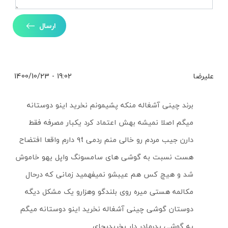
ارسال
علیرضا
19:02 - 1400/10/23
برند چینی آشغاله منکه پشیمونم نخرید اینو دوستانه
میگم اصلا نمیشه بهش اعتماد کرد یکبار مصرفه فقط
دارن جیب مردم رو خالی منم ردمی ۹t دارم واقعا افتضاح
هست نسبت به گوشی های سامسونگ واپل یهو خاموش
شد و هیچ کس هم عیبشو نمیفهمید زمانی که درحال
مکالمه هستی میره روی بلندگو وهزارو یک مشکل دیگه
دوستان گوشی چینی آشغاله نخرید اینو دوستانه میگم
یه گوشی پدرمادر دار بخریدبجای