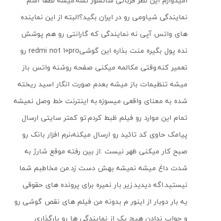
امیدوارم این نظر قربانی سانسور نشه.میشه لطفا اسم
نمایندگی شیاومی رو در ایران بگید؟البته از این نماینده
های واتس آپی نه نمایندگی که گارانتی رو هم پوشش
نده پول بگیره منت بذاره این گوشیredmi not 10pro رو
تعمیر کنه.وقتی مکالمه میکنی صفحه روشنه واتس باز
میشه تنظیمات باز میشه بعدم صورت انگار اسید ریخته
شده به معنای واقعی میسوزه.به اینترنت خط وصل نمیشه
تمام این موارد رو فیلم ظبط کردم.تو کمتر سایتی ارسال
پیامک حاوی کد تائید رو ارسال میکنه،نرم افزار بانک رو
صبح کار میکنی ظهر نیست .از بین رفته موقع شارژ به
شدت داغ میشه نمیشه بهش دست زد.من مخاطبم شما
نیستید.اگه دیدید.زیر بار نمیره برای پرونده های حقوقی
یه بار دوبار از اینور م بدونه من فیلم های نقص گوشی رو
و جواب ندادن هیچ یک از نمایندگی ها رو بارگذاری