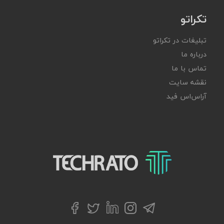
تکراتو
تبلیغات در تکراتو
درباره ما
تماس با ما
نقشه سایت
آر‌اس‌اس فید
تکراتو – زندگی با تکنولوژی
تلگرام
توییتر
اینستاگرام
لینکداین
فیسبوک