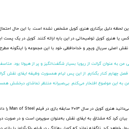
این لحظه دلیل برکناری هنری کویل مشخص نشده است. با این حال احتمال 
کس یا هنری کویل توضیحاتی در این باره ارائه کنند. کویل در یک پست ا
 نقش اصلی سریال ویچر و خداحافظی خود با این مجموعه را اینگونه مطرح 
 من به عنوان گرالت از ریویا بسیار شگفت‌انگیز و پر از هیولا بود. متاسفا
 فصل چهارم کنار بگذارم. از این پس لیام همسورث وظیفه ایفای نقش گرال
ن به این موضوع افتخار می‌کنم. بی‌صبرانه منتظر تماشای درخشش همس
همانطور که می‌دانید ه
 بیان کرد که مشتاق به ایفای نقش به‌عنوان سوپرمن است و در صورت در
ول خواهد کرد. ناگفته نماند که کویل به‌تازگی در فیلم بلک‌آدامز با بازی