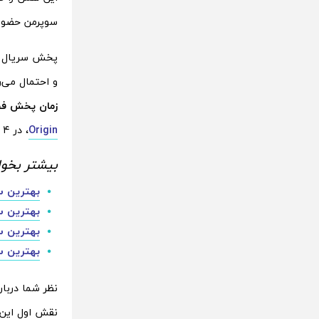
سوپرمن حضور 
و احتمال می‌
زمان پخش فص
Origin
، در ۴ دی ماه سال جاری از شبکه نتفلیکس پخش خواهد شد.
بیشتر بخوا
بهترین س
بهترین س
بهترین س
بهترین سر
نظر شما دربا
نقش اول این 