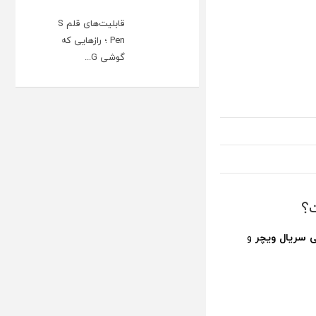
قابلیت‌های قلم S
Pen ؛ رازهایی که
گوشی G...
؟
 سریال ویچر
و