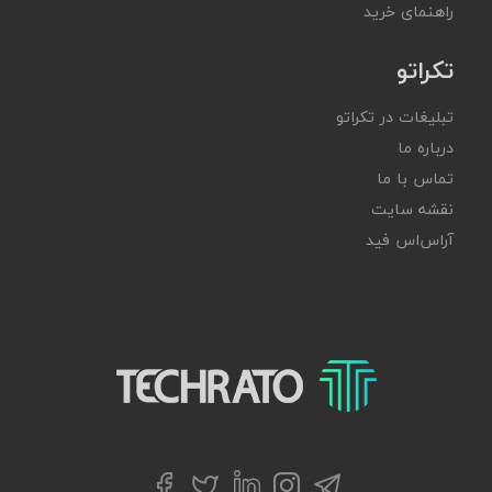
راهنمای خرید
تکراتو
تبلیغات در تکراتو
درباره ما
تماس با ما
نقشه سایت
آر‌اس‌اس فید
تکراتو – زندگی با تکنولوژی
تلگرام
توییتر
اینستاگرام
لینکداین
فیسبوک