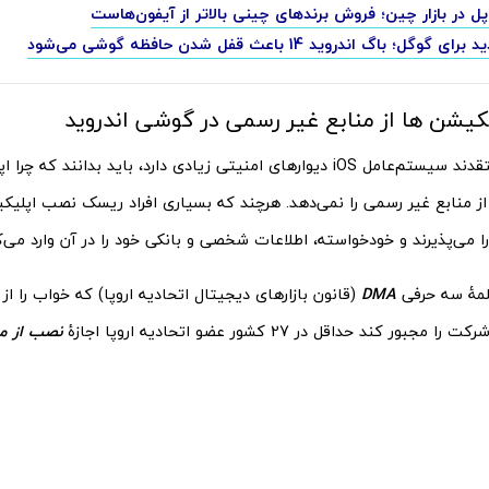
در بازار چین؛ فروش برندهای چینی بالاتر از آیفون‌هاست
وگل؛ باگ اندروید 14 باعث قفل شدن حافظه گوشی می‌شود
یشن ها از منابع غیر رسمی در گوشی اندروید
افرادی که معتقدند سیستم‌عامل iOS دیوارهای امنیتی زیادی دارد، باید بدانند ک
ز منابع غیر رسمی را نمی‌دهد. هرچند که بسیاری افراد ریسک نصب اپلیکیش
می‌پذیرند و خودخواسته، اطلاعات شخصی و بانکی خود را در آن وارد می‌ک
کلمۀ سه حرفی
DMA
(قانون بازارهای دیجیتال اتحادیه اروپا) که خواب را از 
جبور کند حداقل در 27 کشور عضو اتحادیه اروپا اجازۀ
نصب از من