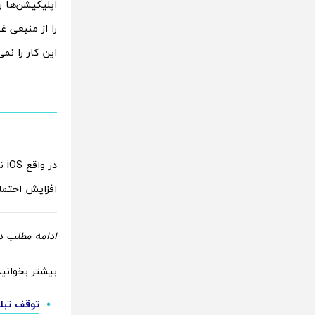
را از منبعی غ
این کار را نمی
در
افزایش احتمال
ادامه مطلب در
بیشتر بخوانید
توقف تبلیغات اپل در X ؛ حمایت ای