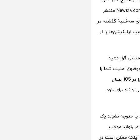
دانلود کنید به این معنی نیست که باید این کار را انجام دهید. بر اساس خبری که در News18.com منتشر
ای سه‌شنبۀ گذشته در
ب اپلیکیشن‌ها را از
یتی قرار دهید.
موضوع امنیت شما را
به شکل قابل توجهی به خطر می‌اندازد.» این همان دلیلی است که اپل، محدودیت‌هایی را در iOS اعمال
‌توانند برای خود
 یا متوجه نشوند یک
د می‌تواند موجب
ه اینکه ممکن است در