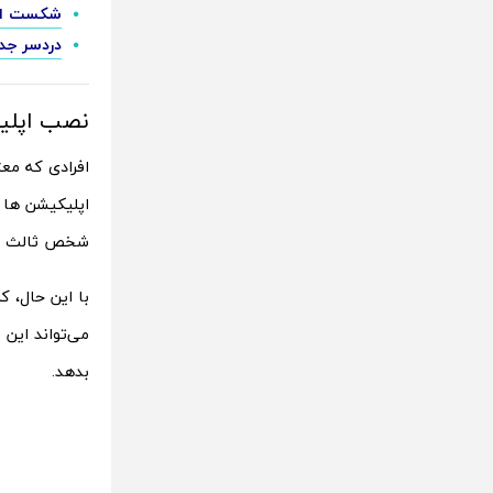
شکست اپل 
دردسر جدید برای گ
نصب اپلیک
اپلیکیشن ها ا
شخص ثالث را 
با این حال، 
می‌تواند این شرکت را م
بدهد.