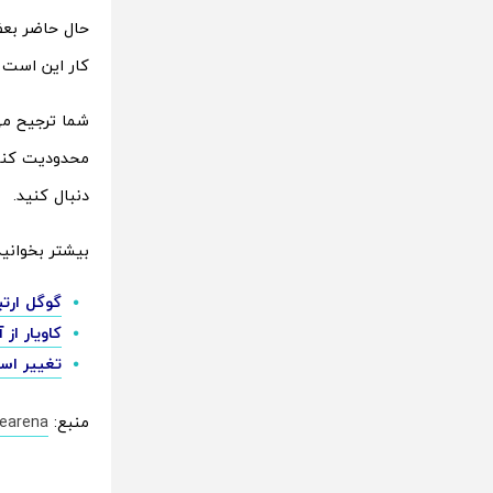
حال حاضر بعضی
کار این است 
شما ترجیح می‌
محدودیت کنار 
دنبال کنید.
بیشتر بخوانید
گوگل ارتب
کاویار از آیفون 15 پرو 9000 دلاری با طراحی
تغییر استراتژی مدیر
منبع:
earena