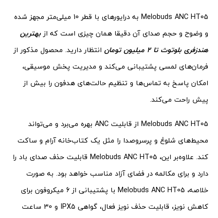
Melobuds ANC HT05 به درایورهای با قطر 10 میلی‌متر مجهز شده
و وضوح و حجم صدای آن دقیقا همان چیزی است که از
بهترین
هندزفری بلوتوث تا 2 میلیون تومان
انتظار دارید. محصول مذکور از
فرمان‌های لمسی پشتیبانی می‌کند و مدیریت پخش موسیقی،
امکان پاسخ به تماس‌ها و تنظیم حالت‌های هدفون را بیش از
پیش راحت می‌کند.
Melobuds ANC HT05 از قابلیت ANC بهره می‌برد و می‌تواند
محیط‌های شلوغ و پرسروصدا را مثل یک کتاب‌خانه آرام و ساکت
کند. علاوه‌بر این، Melobuds ANC HT05 قابلیت حذف صدای باد را
دارد و برای مکالمه در فضای آزاد مناسب خواهد بود. به صورت
خلاصه، Melobuds ANC HT05 با پشتیبانی از 6 میکروفون برای
کاهش نویز، قابلیت حذف نویز فعال، گواهی IPX5 و 30 ساعت