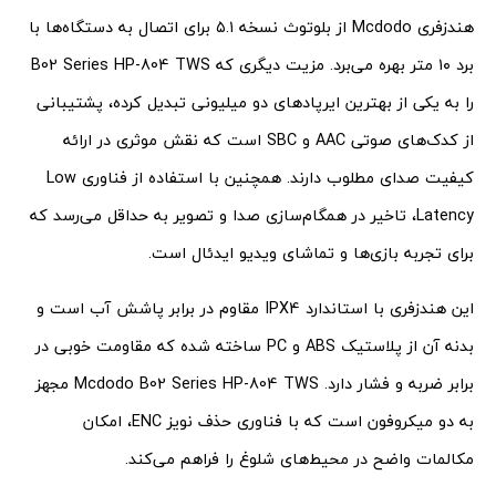
هندزفری Mcdodo از بلوتوث نسخه ۵.۱ برای اتصال به دستگاه‌ها با
برد ۱۰ متر بهره می‌برد. مزیت دیگری که B02 Series HP-804 TWS
را به یکی از بهترین ایرپادهای دو میلیونی تبدیل کرده، پشتیبانی
از کدک‌های صوتی AAC و SBC است که نقش موثری در ارائه
کیفیت صدای مطلوب دارند. همچنین با استفاده از فناوری Low
Latency، تاخیر در همگام‌سازی صدا و تصویر به حداقل می‌رسد که
برای تجربه بازی‌ها و تماشای ویدیو ایدئال است.
این هندزفری با استاندارد IPX4 مقاوم در برابر پاشش آب است و
بدنه آن از پلاستیک ABS و PC ساخته شده که مقاومت خوبی در
برابر ضربه و فشار دارد. Mcdodo B02 Series HP-804 TWS مجهز
به دو میکروفون است که با فناوری حذف نویز ENC، امکان
مکالمات واضح در محیط‌های شلوغ را فراهم می‌کند.