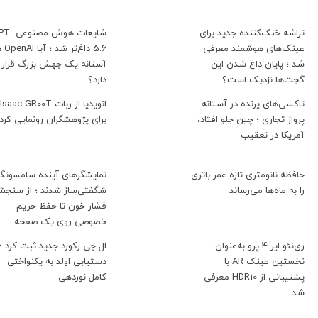
تراشه خنک‌کننده جدید برای
شایعات هوش مصن
عینک‌های هوشمند معرفی
5.6 داغ‌تر ش
شد ؛ پایان داغ شدن این
آستانه یک جهش بزرگ قرار
گجت‌ها نزدیک است؟
دارد؟
تاکسی‌های پرنده در آستانه
انویدیا از ربات Isaac GR00T
پرواز تجاری ؛ چین جلو افتاد،
برای پژوهشگران رونمایی کرد
آمریکا در تعقیب
حافظه نانومتری تازه عمر باتری
نمایشگرهای آینده سامسونگ
را به ماه‌ها می‌رساند
شگفتی‌ساز شدند ؛ از سنج
فشار خون تا حفظ حریم
خصوصی روی یک صفحه
ری‌نئو ایر 4 پرو به‌عنوان
ال جی رکورد جدید ثبت کرد ؛
نخستین عینک AR با
دستیابی اولد به یکنواختی
پشتیبانی از HDR10 معرفی
کامل نوردهی
شد