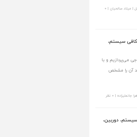
|
میلاد صالحیان
|
۰
) ؛ موشکافی سیستم،
 به نقد و بررسی ردمی نوت 14 فایوجی می‌پردازیم و با
د آن را مشخص
را جانعلیزاده
|
۰ نظر
وشکافی سیستم، دوربین،