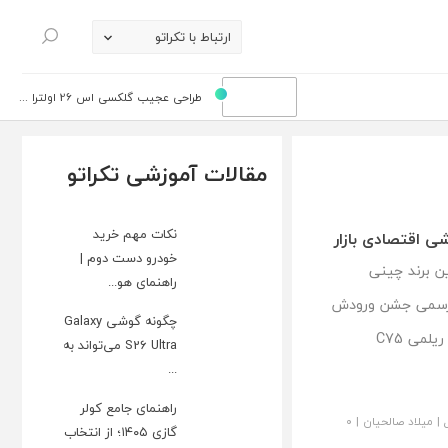
ارتباط با تکراتو
جستجو
طراحی عجیب گلکسی اس 26 اولترا ...
مقالات آموزشی تکراتو
نکات مهم خرید
خودرو دست دوم |
دی این برند چینی
راهنمای هو...
رسمی جشن ورودش
چگونه گوشی Galaxy
را به ایران گرفت! در این مطلب به بررسی گوشی ریلمی C75
S26 Ultra می‌تواند به
...
راهنمای جامع کولر
|
میلاد صالحیان
|
۰
گازی ۱۴۰۵؛ از انتخاب