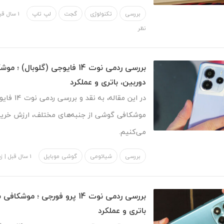
بررسی
تکنولوژی
گجت
لپ تاپ
1 سال قبل
نظر
بررسی ردمی نوت 14 فایوجی (گلوبال
دوربین، باتری و عملکرد
در این مقاله،
موشکافی گوشی از جنبه‌های مختلف، ارزش خری
می‌کنیم.
بررسی
شیائومی
گوشی موبایل
1 سال قبل
|
زه
بررسی ردمی نوت 14 پرو فورجی ؛ م
باتری و عملکرد