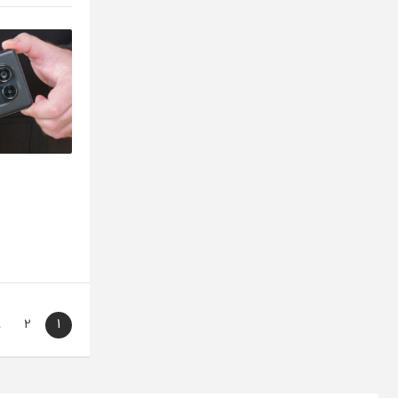
…
2
1