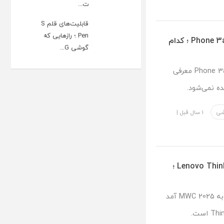
ت...
قابلیت‌های قلم S
Pen ؛ رازهایی که
مقایسه گوشی Nothing Phone 3a و Phone 3a Pro ؛ کدام
گوشی G...
به تازگی دو گوشی Nothing Phone 3a و Phone 3a Pro معرفی
ده نمی‌شود.
شی
1 سال قبل
|
ویژگی‌های جذاب لپ تاپ Lenovo ThinkBook 16p Gen 6 ؛
لنوو با لپ تاپ Lenovo ThinkBook 16p Gen 6 به MWC 2025 آمد