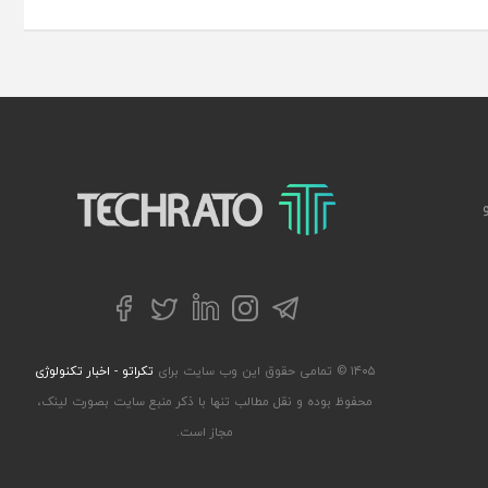
تکراتو – زندگی با تکنولوژی
تلگرام
توییتر
اینستاگرام
لینکداین
فیسبوک
۱۴۰۵ © تمامی حقوق این وب سایت برای
تکراتو - اخبار تکنولوژی
محفوظ بوده و نقل مطالب تنها با ذکر منبع سایت بصورت لینک،
مجاز است.