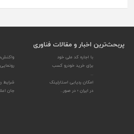
پربحث‌ترین اخبار و مقالات فناوری
با اجاره کد ملی خود
واکنش‌ه
برای خرید خودرو کسب
رونمایی ا
...
امکان ردیابی استارلینک
شرایط رف
در ایران ؛ در صور...
جان اعلام