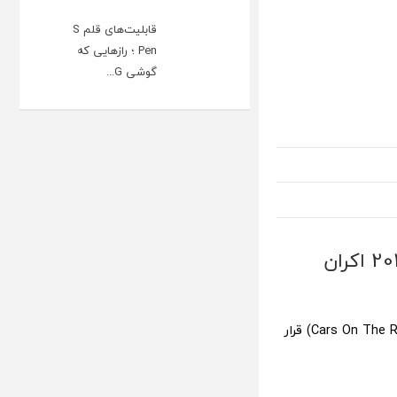
قابلیت‌های قلم S
Pen ؛ رازهایی که
گوشی G...
انیمیشن جدید ماشین ها (Cars On The Road) در سال 2022 اکران
به تازگی اطلاعاتی منتشر شده است که نشان می دهد انیمیشن جدید ماشین ها (Cars On The Road) قرار