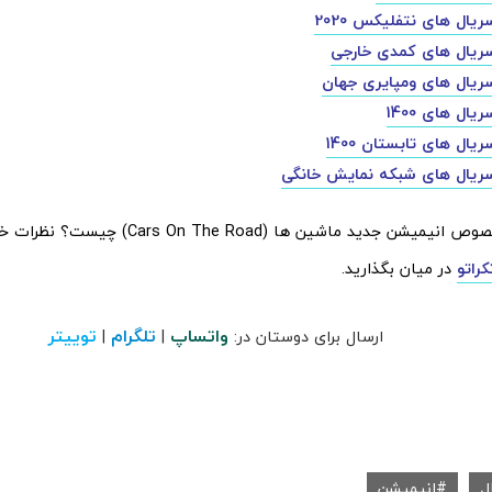
یال های نتفلیکس 2020
ریال های کمدی خارجی
ریال های ومپایری جهان
ال های 1400
ال های تابستان 1400
ریال های شبکه نمایش خانگی
نظر شما در خصوص انیمیشن جدید ماشین ها ( The Road
کراتو
در میان بگذارید.
واتساپ
تلگرام
توییتر
ارسال برای دوستان در:
|
|
ل
انیمیشن