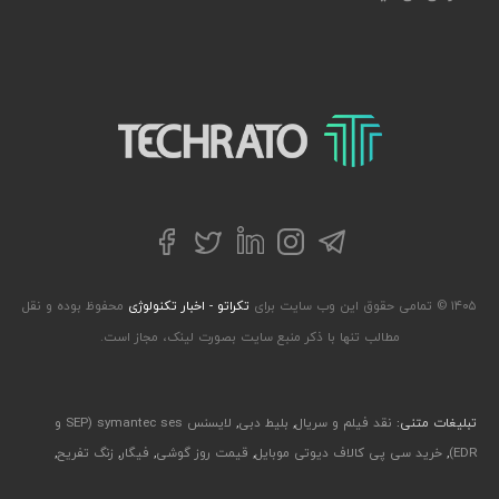
تکراتو – زندگی با تکنولوژی
تلگرام
توییتر
اینستاگرام
لینکداین
فیسبوک
۱۴۰۵ © تمامی حقوق این وب سایت برای
تکراتو - اخبار تکنولوژی
محفوظ بوده و نقل
مطالب تنها با ذکر منبع سایت بصورت لینک، مجاز است.
تبلیغات متنی:
نقد فیلم و سریال
,
بلیط دبی
,
لایسنس symantec ses (SEP و
EDR)
,
خرید سی پی کالاف دیوتی موبایل
,
قیمت روز گوشی
,
فیگار
,
زنگ تفریح
,