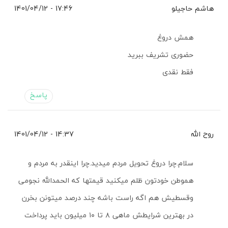
هاشم حاجیلو
17:46 - 1401/04/12
همش دروغ
حضوری تشریف ببرید
فقط نقدی
پاسخ
روح الله
14:37 - 1401/04/12
سلام.چرا دروغ تحویل مردم میدید.چرا اینقدر به مردم و
هموطن خودتون ظلم میکنید قیمتها که الحمدالله نجومی
وقسطیش هم اگه راست باشه چند درصد میتونن بخرن
در بهترین شرایطش ماهی ۸ تا ۱۰ میلیون باید پرداخت