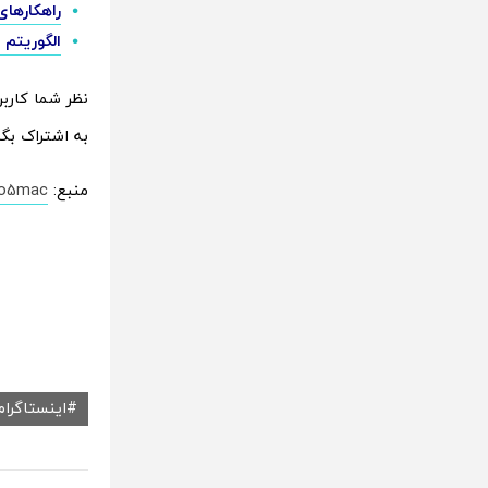
راهکارهای
الگوریتم 
نظر شما کاربر
به اشتراک بگ
منبع:
to5mac
اینستاگرام