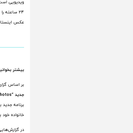
ویدیویی است،
عکس اینستاگر
بیشتر بخوانی
بر اساس گزارش TheSpAndroid، کد موجود در آخرین 
جدید “TikTok Photos”
برنامه جدید ب
خانواده خود ب