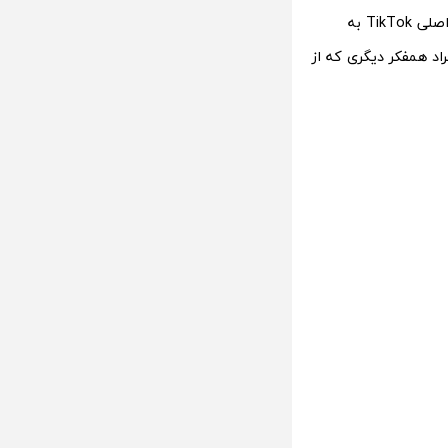
Photos را امتحان کنند. همچنین مشخص شد که کاربران می توانند محتوا را از برنامه اصلی TikTok به
“افراد همفکر دیگری که از