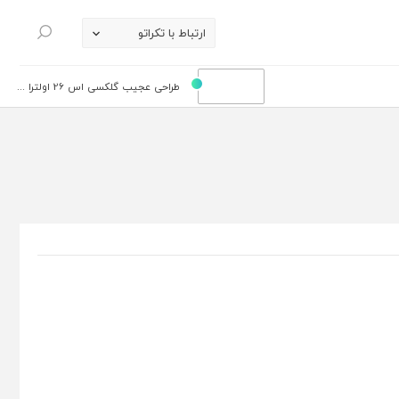
ارتباط با تکراتو
جستجو
طراحی عجیب گلکسی اس 26 اولترا ...