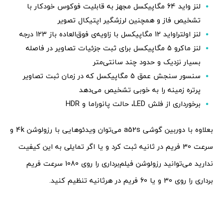
لنز واید 64 مگاپیکسل مجهز به قابلیت فوکوس خودکار با
تشخیص فاز و همچنین لرزشگیر اپتیکال تصویر
لنز اولتراواید 12 مگاپیکسل با زاویه‌ی فوق‌العاده باز 123 درجه
لنز ماکرو 5 مگاپیکسل برای ثبت جزئیات تصاویر در فاصله‌
بسیار نزدیک و حدود چند سانتی‌متر
سنسور سنجش عمق 5 مگاپیکسل که در زمان ثبت تصاویر
پرتره زمینه را به خوبی تشخیص می‌دهد
برخورداری از فلش LED، حالت پانوراما و HDR
بعلاوه با دوربین گوشی a52s می‌توان ویدئوهایی با رزولوشن 4k و
سرعت 30 فریم در ثانیه ثبت کرد و یا اگر تمایلی به این کیفیت
ندارید می‌توانید رزولوشن فیلم‌برداری را روی 1080 سرعت فریم
برداری را روی 30 و یا 60 فریم در هرثانیه تنظیم کنید.