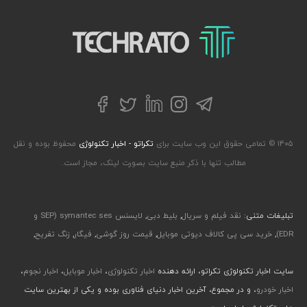
تکراتو – زندگی با تکنولوژی
تلگرام
توییتر
اینستاگرام
لینکداین
فیسبوک
۱۴۰۵ © تمامی حقوق این وب سایت برای
تکراتو - اخبار تکنولوژی
محفوظ بوده و نقل
مطالب تنها با ذکر منبع سایت بصورت لینک، مجاز است.
تبلیغات متنی:
نقد فیلم و سریال
,
بلیط دبی
,
لایسنس symantec ses (SEP و
EDR)
,
خرید سی پی کالاف دیوتی موبایل
,
قیمت روز گوشی
,
فیگار
,
زنگ تفریح
,
سایت اخبار تکنولوژی تکراتو، ارائه دهنده
اخبار تکنولوژی
،
اخبار موبایل
،
اخبار نجوم
،
اخبار خودرو
، و در مجموع، آخرین اخبار دنیای فناوری بوده و یکی از بهترین سایت