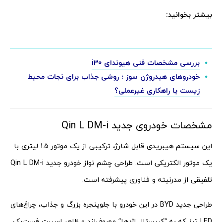
بیشتر بخوانید:
بررسی مشخصات فنی هیوندای i30
خودروهای هیدروژن سوز ؛ روشی جذاب برای نجات محیط
زیست یا راهکاری غیرعملی؟
مشخصات خودروی جدید Qin L DM-i
این سیستم هیبریدی قابل شارژ، ترکیبی از یک موتور 1.5 لیتری با
یک موتور الکتریکی است. طراحی چشم ‌نواز خودرو جدید Qin L DM-i
تلفیقی از مدرنیته و فناوری پیشرفته است.
طراحی جدید BYD در این خودرو با جلوپنجره بزرگ و جذاب، چراغ‌های
LED تیز که به “کریستال اژدها” معروف‌اند و ظاهر اسپرت فست‌بک