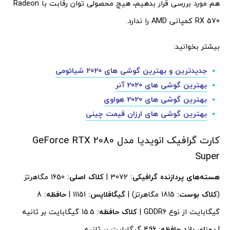
هم مورد بررسی قرار بدهیم، هیچ محصولی توان رقابت با Radeon
RX 570 کمپانی AMD را ندارد.
بیشتر بخوانید:
جدیدترین و بهترین گوشی های 2020 شیائومی
بهترین گوشی های 2020 آنر
بهترین گوشی های 2020 هواوی
بهترین گوشی های ارزان قیمت چینی
کارت گرافیک انویدیا مدل GeForce RTX 2080
Super
هسته‌های پردازنده گرافیکی:
3072 |
کلاک اصلی:
1650 مگاهرتز
(
کلاک بوست:
1815 مگاهرتز) |
گیگافلاپس:
11151 |
حافظه:
8
گیگابایت از نوع GDDR6 |
کلاک حافظه:
15.5 گیگابایت بر ثانیه
|
پهنای باند حافظه:
496 گیگابایت بر ثانیه