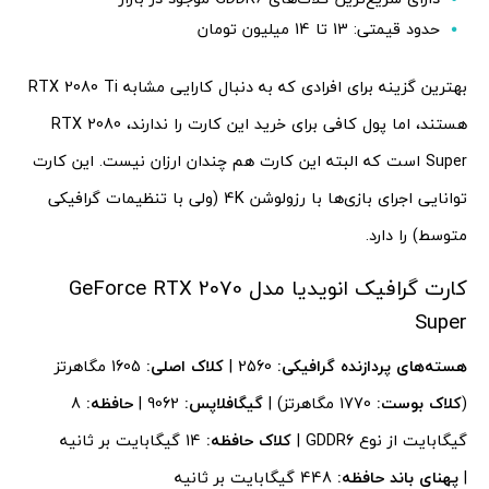
حدود قیمتی: 13 تا 14 میلیون تومان
بهترین گزینه برای افرادی که به دنبال کارایی مشابه RTX 2080 Ti
هستند، اما پول کافی برای خرید این کارت را ندارند، RTX 2080
Super است که البته این کارت هم چندان ارزان نیست. این کارت
توانایی اجرای بازی‌ها با رزولوشن 4K (ولی با تنظیمات گرافیکی
متوسط) را دارد.
کارت گرافیک انویدیا مدل GeForce RTX 2070
Super
هسته‌های پردازنده گرافیکی:
2560 |
کلاک اصلی:
1605 مگاهرتز
(
کلاک بوست:
1770 مگاهرتز) |
گیگافلاپس:
9062 |
حافظه:
8
گیگابایت از نوع GDDR6 |
کلاک حافظه:
14 گیگابایت بر ثانیه
|
پهنای باند حافظه:
448 گیگابایت بر ثانیه