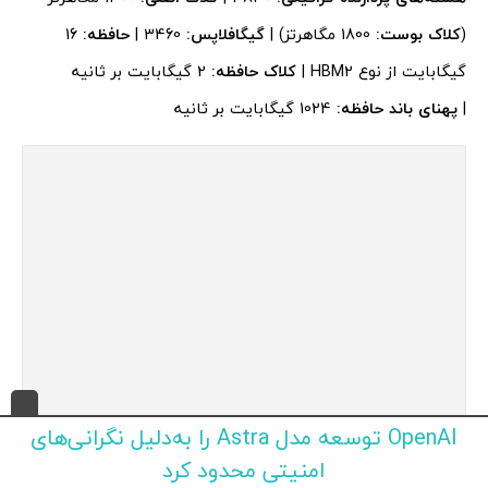
(
کلاک بوست:
1800 مگاهرتز) |
گیگافلاپس:
3460 |
حافظه:
16
گیگابایت از نوع HBM2 |
کلاک حافظه:
2 گیگابایت بر ثانیه
|
پهنای باند حافظه:
1024 گیگابایت بر ثانیه
بهترین کارت گرافیک گیمینگ در سال 2020
OpenAI توسعه مدل Astra را به‌دلیل نگرانی‌های
امنیتی محدود کرد
ویژگی‌های مهم: