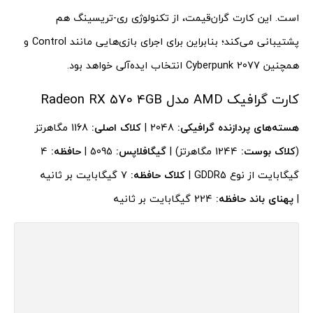
است. این کارت گران‌قیمت، از تکنولوژی ری-تریسینگ هم
پشتیبانی می‌کند؛ بنابراین برای اجرای بازی‌هایی مانند Control و
همچنین Cyberpunk 2077 انتخاب ایده‌آلی خواهد بود.
کارت گرافیک AMD مدل Radeon RX 570 4GB
هسته‌های پردازنده گرافیکی:
2048 |
کلاک اصلی:
1168 مگاهرتز
(
کلاک بوست:
1244 مگاهرتز) |
گیگافلاپس:
5095 |
حافظه:
4
گیگابایت از نوع GDDR5 |
کلاک حافظه:
7 گیگابایت بر ثانیه
|
پهنای باند حافظه:
224 گیگابایت بر ثانیه