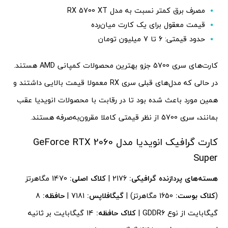
مصرف برق کمتر نسبت به مدل RX 5700 XT
قیمت معقول برای یک کارت میان‌رده
حدود قیمتی: 6 تا 7 میلیون تومان
کارت‌های سری 5700 جزو بهترین محصولات کمپانی AMD هستند.
در حالی که مدل‌های قبلی سری RX معمولا قیمت بالایی داشتند و
همین مورد باعث شده بود تا در رقابت با محصولات انویدیا عقب
بمانند، سری 5700 از نظر قیمتی کاملا مقرون‌به‌صرفه هستند.
کارت گرافیک انویدیا مدل GeForce RTX 2060
Super
هسته‌های پردازنده گرافیکی:
2176 |
کلاک اصلی:
1470 مگاهرتز
(
کلاک بوست:
1650 مگاهرتز) |
گیگافلاپس:
7181 |
حافظه:
8
گیگابایت از نوع GDDR6 |
کلاک حافظه:
14 گیگابایت بر ثانیه