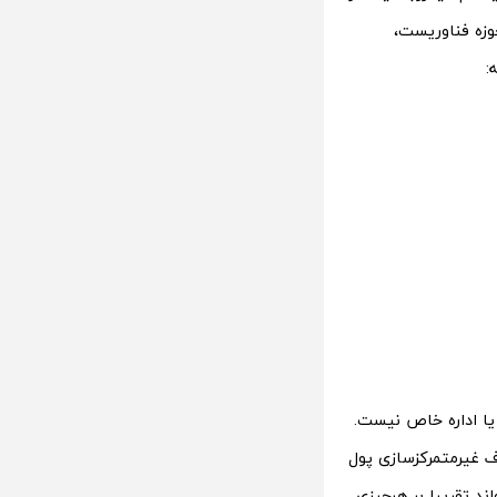
یکیشن Dapp مفهوم جدیدی در حوزه فناوریست،
:
یا اداره خاص نیست.
هان را با هدف غیرمتمرکزسازی پول
ند تقریبا بر هرچیزی