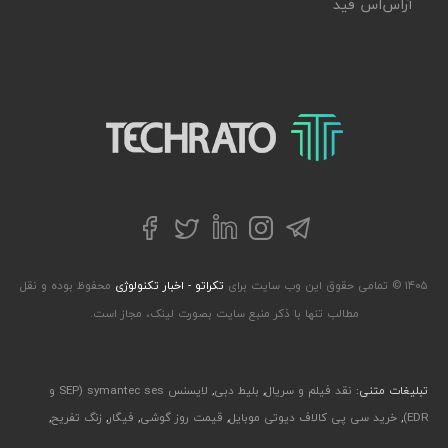
آر‌اس‌اس فید
تکراتو – زندگی با تکنولوژی
تلگرام
توییتر
اینستاگرام
لینکداین
فیسبوک
۱۴۰۵ © تمامی حقوق این وب سایت برای
تکراتو - اخبار تکنولوژی
محفوظ بوده و نقل
مطالب تنها با ذکر منبع سایت بصورت لینک، مجاز است.
تبلیغات متنی:
نقد فیلم و سریال
,
بلیط دبی
,
لایسنس symantec ses (SEP و
EDR)
,
خرید سی پی کالاف دیوتی موبایل
,
قیمت روز گوشی
,
فیگار
,
زنگ تفریح
,